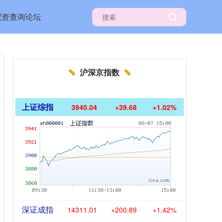
配资查询论坛
沪深京指数
上证综指
3940.04
+39.68
+1.02%
深证成指
14311.01
+200.89
+1.42%