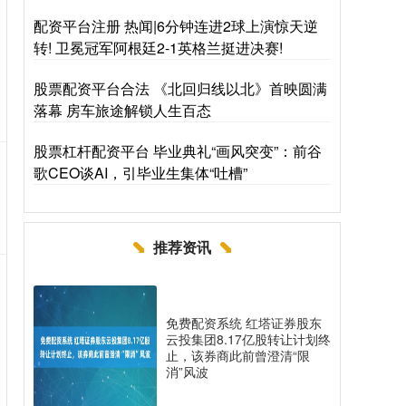
配资平台注册 热闻|6分钟连进2球上演惊天逆
转! 卫冕冠军阿根廷2-1英格兰挺进决赛!
股票配资平台合法 《北回归线以北》首映圆满
落幕 房车旅途解锁人生百态
股票杠杆配资平台 毕业典礼“画风突变”：前谷
歌CEO谈AI，引毕业生集体“吐槽”
推荐资讯
免费配资系统 红塔证券股东
云投集团8.17亿股转让计划终
止，该券商此前曾澄清“限
消”风波