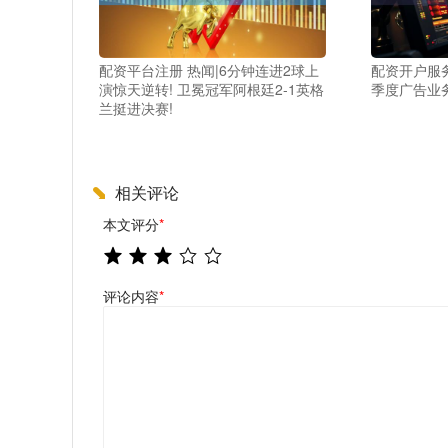
配资平台注册 热闻|6分钟连进2球上
配资开户服
演惊天逆转! 卫冕冠军阿根廷2-1英格
季度广告业
兰挺进决赛!
相关评论
本文评分
*
评论内容
*