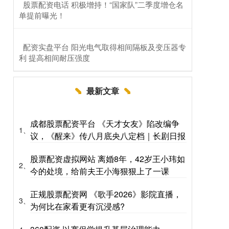
​股票配资电话 积极增持！“国家队”二季度增仓名
单提前曝光！
​配资实盘平台 阳光电气取得相间隔板及变压器专
利 提高相间耐压强度
最新文章
成都股票配资平台 《天才女友》陷改编争
1、
议，《醒来》传八月底央八定档｜长剧日报
股票配资虚拟网站 离婚8年，42岁王小玮如
2、
今的处境，给前夫王小海狠狠上了一课
正规股票配资网 《歌手2026》影院直播，
3、
为何比在家看更有沉浸感?